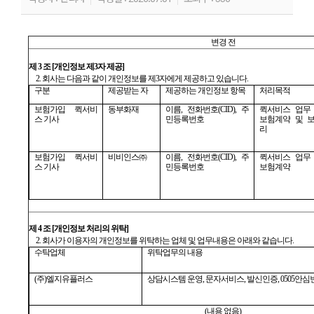
변경 전
제
3
조
[
개인정보 제
3
자 제공
]
2.
회사는 다음과 같이 개인정보를 제
3
자에게 제공하고 있습니다
.
구분
제공받는 자
제공하는 개인정보 항목
처리목적
보험가입 퀵서비
동부화재
이름
,
전화번호
(CID),
주
퀵서비스 업무
스 기사
민등록번호
보험계약 및 
리
보험가입 퀵서비
비비인스㈜
이름
,
전화번호
(CID),
주
퀵서비스 업무
스 기사
민등록번호
보험계약
제
4
조
[
개인정보 처리의 위탁
]
2.
회사가 이용자의 개인정보를 위탁하는 업체 및 업무내용은 아래와 같습니다
.
수탁업체
위탁업무의 내용
(
주
)
엘지유플러스
상담시스템 운영
,
문자서비스
,
발신인증
, 0505
안심
(
내용 없음
)