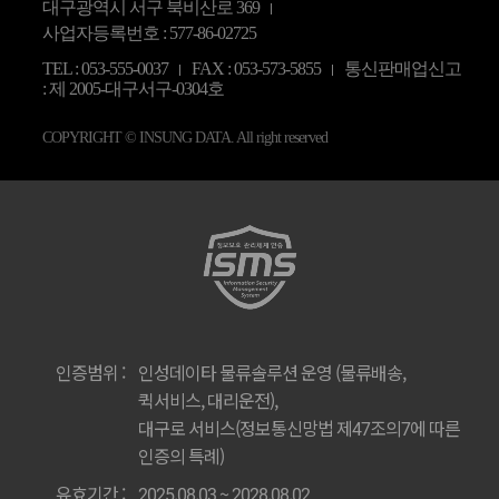
대구광역시 서구 북비산로 369
사업자등록번호 : 577-86-02725
TEL :
053-555-0037
FAX : 053-573-5855
통신판매업신고
: 제 2005-대구서구-0304호
COPYRIGHT © INSUNG DATA. All right reserved
인증범위 :
인성데이타 물류솔루션 운영 (물류배송,
퀵서비스, 대리운전),
대구로 서비스(정보통신망법 제47조의7에 따른
인증의 특례)
유효기간 :
2025.08.03 ~ 2028.08.02